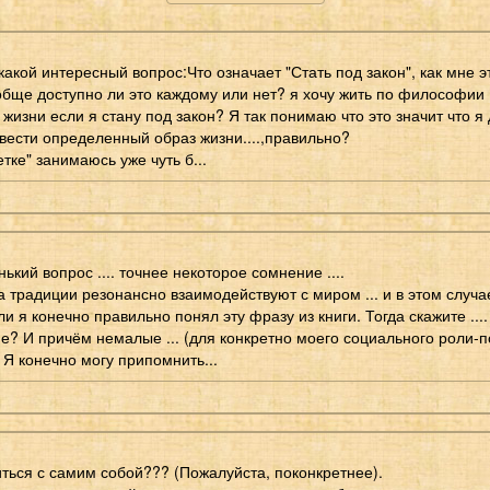
какой интересный вопрос:Что означает "Стать под закон", как мне э
ообще доступно ли это каждому или нет? я хочу жить по философии
 жизни если я стану под закон? Я так понимаю что это значит что 
,вести определенный образ жизни....,правильно?
тке" занимаюсь уже чуть б...
ький вопрос .... точнее некоторое сомнение ....
а традиции резонансно взаимодействуют с миром ... и в этом случа
сли я конечно правильно понял эту фразу из книги. Тогда скажите ...
ие? И причём немалые ... (для конкретно моего социального роли-
 Я конечно могу припомнить...
иться с самим собой??? (Пожалуйста, поконкретнее).