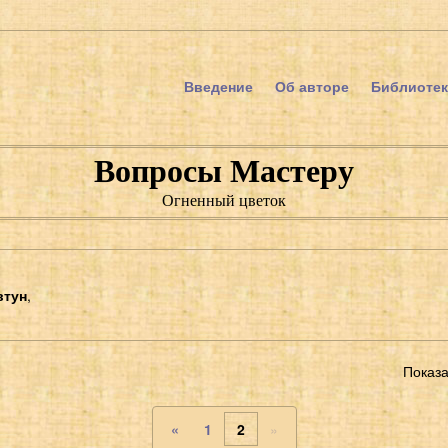
Введение
Об авторе
Библиотек
Вопросы Мастеру
Огненный цветок
втун
,
Показ
«
1
2
»