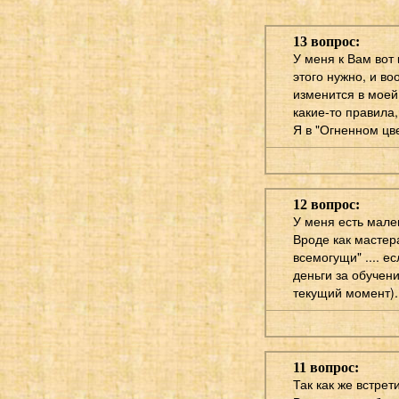
13 вопрос:
У меня к Вам вот 
этого нужно, и в
изменится в моей
какие-то правила
Я в "Огненном цве
12 вопрос:
У меня есть мален
Вроде как мастер
всемогущи" .... е
деньги за обучен
текущий момент).
11 вопрос:
Так как же встрет