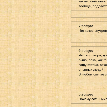
как его описывают
вообще, поддаетс
7 вопрос:
Что такое внутре
6 вопрос:
Честно говоря, до
было, пока, как г
вашу статью, зах
опытных людей.
В любом случае з
5 вопрос:
Почему сотни мил