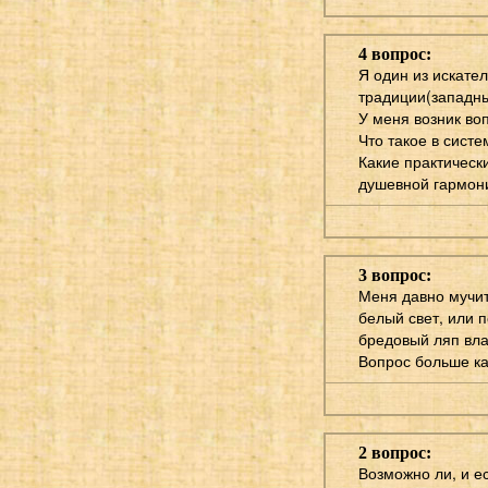
4 вопрос:
Я один из искате
традиции(западны
У меня возник во
Что такое в систе
Какие практическ
душевной гармони
3 вопрос:
Меня давно мучит
белый свет, или п
бредовый ляп влас
Вопрос больше ка
2 вопрос:
Возможно ли, и е