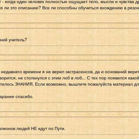
 - когда один человек полностью ощущает тело, мысли и чувства др
я ли это описанию? Все ли способны обучиться вхождению в резо
нний учитель?
 недавнего времени я не верил экстрасенсов, да и оснований верит
оворится, не столкнулся с этим лоб в лоб... С тех пор появился како
отелось ЗНАНИЯ. Если возможно, вышлите пожалуйста материал д
аранее спасибо.
лионов людей НЕ идут по Пути.