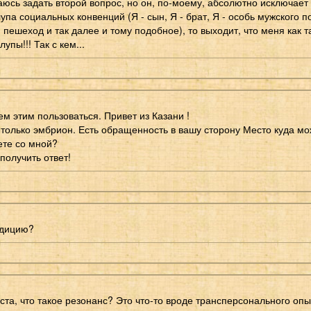
аюсь задать второй вопрос, но он, по-моему, абсолютно исключает
лупа социальных конвенций (Я - сын, Я - брат, Я - особь мужского п
- пешеход и так далее и тому подобное), то выходит, что меня как та
упы!!! Так с кем...
ем этим пользоваться. Привет из Казани !
 только эмбрион. Есть обращенность в вашу сторону Место куда мо
ете со мной?
получить ответ!
адицию?
ста, что такое резонанс? Это что-то вроде трансперсонального оп