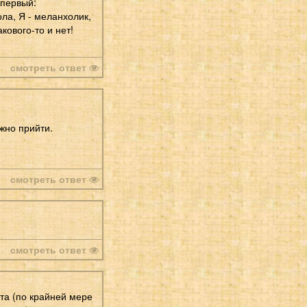
 первый:
ола, Я - меланхолик,
кового-то и нет!
смотреть ответ
жно прийти.
смотреть ответ
смотреть ответ
ыта (по крайней мере