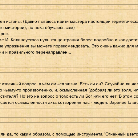
лей истины. (Давно пытаюсь найти мастера настоящей герметическ
е мистерии), но пока обучаюсь сам)
прос.
ме И. Калинаускаса нуль-концентрация более подробно и как достич
ие упражнения вы можете порекомендовать. Это очень важно для 
и и правильного перенаправлен...
 извечный вопрос: в чём смысл жизни. Есть ли он? Случайно ли че
о чьему-то произволению, и, осмысленная (добрая) ли это воля, ил
тителя? Но это не вопрос о том: есть ли Бог или его нет. В этом с
сается осмысленности акта сотворения нас - людей. Заранее благо
сли да, то каким образом, с помощью инструмента "Огненный цвето