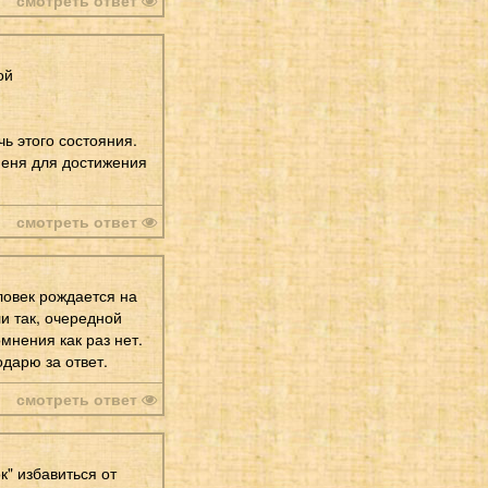
ой
ь этого состояния.
меня для достижения
смотреть ответ
ловек рождается на
и так, очередной
омнения как раз нет.
дарю за ответ.
смотреть ответ
к" избавиться от