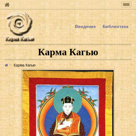
Togg
navig
Введение
Библиотека
Карма Кагью
Карма Кагью