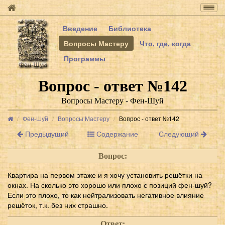
Togg
navig
Введение
Библиотека
Вопросы Мастеру
Что, где, когда
Программы
Вопрос - ответ №142
Вопросы Мастеру - Фен-Шуй
Фен-Шуй
Вопросы Мастеру
Вопрос - ответ №142
Предыдущий
Содержание
Следующий
Вопрос:
Квартира на первом этаже и я хочу установить решётки на
окнах. На сколько это хорошо или плохо с позиций фен-шуй?
Если это плохо, то как нейтрализовать негативное влияние
решёток, т.к. без них страшно.
Ответ: