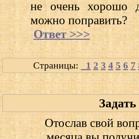
не очень хорошо 
можно поправить?
Ответ >>>
Страницы:
1
2
3
4
5
6
7
Задать
Отослав свой воп
месяца вы получит