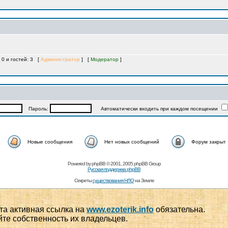
 0 и гостей: 3 [
Администратор
] [
Модератор
]
Пароль:
Автоматически входить при каждом посещении
Новые сообщения
Нет новых сообщений
Форум закрыт
Powered by
phpBB
© 2001, 2005 phpBB Group
Русская поддержка phpBB
Секреты
существования НЛО
на Земле
та активная ссылка на
www.ezoterik.info
обязательна.
йте собственность их владельцев.