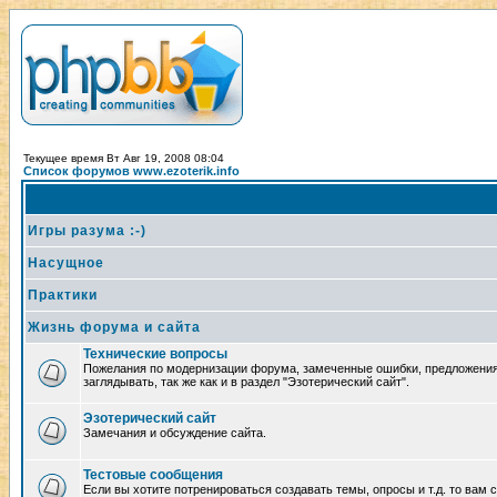
Текущее время Вт Авг 19, 2008 08:04
Список форумов www.ezoterik.info
Игры разума :-)
Насущное
Практики
Жизнь форума и сайта
Технические вопросы
Пожелания по модернизации форума, замеченные ошибки, предложения
заглядывать, так же как и в раздел "Эзотерический сайт".
Эзотерический сайт
Замечания и обсуждение сайта.
Тестовые сообщения
Если вы хотите потренироваться создавать темы, опросы и т.д. то вам 