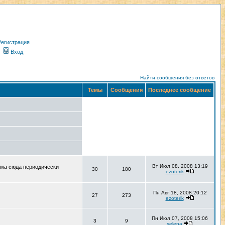
Регистрация
Вход
Найти сообщения без ответов
Темы
Сообщения
Последнее сообщение
Вт Июл 08, 2008 13:19
ума сюда периодически
30
180
ezoterik
Пн Авг 18, 2008 20:12
27
273
ezoterik
Пн Июл 07, 2008 15:06
3
9
selena